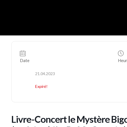
Date
Heu
21.04.2023
Expiré!
Livre-Concert le Mystère Big