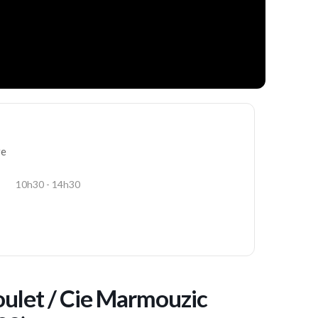
re
10h30 - 14h30
oulet / Cie Marmouzic