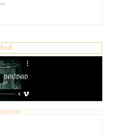
ion
gdad
AVENTURE