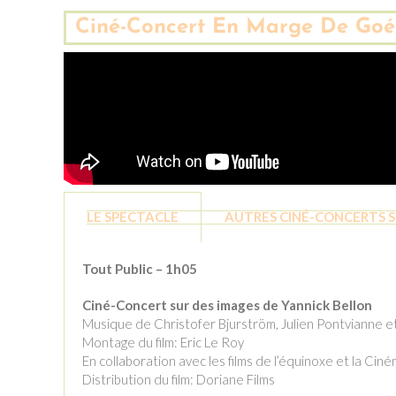
Ciné-Concert En Marge De Go
LE SPECTACLE
AUTRES CINÉ-CONCERTS S
Tout Public – 1h05
Ciné-Concert sur des images de Yannick Bellon
Musique de Christofer Bjurström, Julien Pontvianne 
Montage du film: Eric Le Roy
En collaboration avec les films de l’équinoxe et la C
Distribution du film: Doriane Films