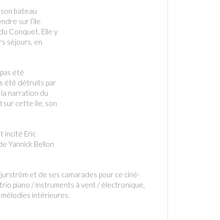
e son bateau
dre sur l’île
 du Conquet. Elle y
rs séjours, en
 pas été
s été détruits par
la narration du
ur cette île, son
 incité Eric
de Yannick Bellon
 Bjurström et de ses camarades pour ce ciné-
 trio piano / instruments à vent / électronique,
x mélodies intérieures.