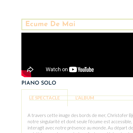
Ecume De Mai
PIANO SOLO
LE SPECTACLE
L'ALBUM
A travers cette image des bords de mer, Christofer Bj
notre singularité et dont seule l’écume est accessible
interagit avec notre présence au monde. Au départ de