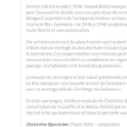
Arrivée à Brest en juillet 1946, Yannick Bellon manqu
pour Ouessant et décide, avec son opérateur de se ren
Béniguet, la première de l’archipel de Molène, en face
tourne le film « Goëmons » de 1946 à 1948, en plusieu
toute liberté et sans autorisation.
Par un heureux hasard, les plans tournés qui n’avaient
utilisés dans le montage du documentaire n’avaient pa
le laboratoire. Ces images inédites non retenues pour 
documentaire nous révèlent un complément de regard s
paysage, ses habitants et le travail des goémoniers.
La beauté de ces images et leur valeur patrimoniale ont
Le Roy à proposer une nouvelle lecture de l’aventure 
avec ce montage intitulé « En Marge de Goëmons ».
En écho aux images, l’écriture musicale de Christofer
concert joue sur le souffle et le silence. Portée par un
elle fait écho aux impressions et laisse la part belle au
Christofer Bjurström :
Piano / flûte – composition