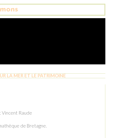
émons
UR LA MER ET LE PATRIMOINE
et Vincent Raude
inémathèque de Bretagne.