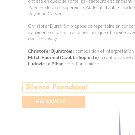
ont été en quelque sorte les « facteurs déclenchant »
Poèmes de Jules Supervielle, Abdellatif Laâbi, Claude R
Raymond Carver.
Christofer Bjurström propose ce répertoire en concer
« augmenté », faisant résonner musique et poème avec 
dans ce voyage.
Christofer Bjurström :
composition et interprétation
Mitch Fournial (Cool. La Sophiste)
: création visuelle
Ludovic Le Bihan :
création lumière
Silence Paradoxal
EN SAVOIR +