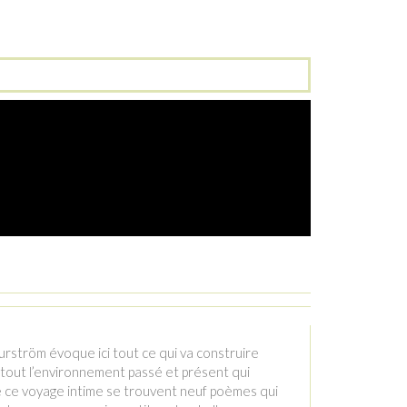
urström évoque ici tout ce qui va construire
, tout l’environnement passé et présent qui
 ce voyage intime se trouvent neuf poèmes qui