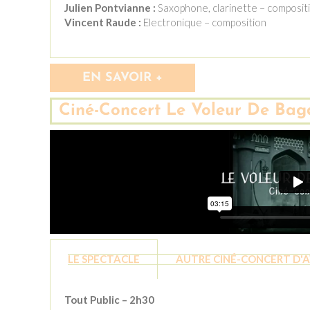
Julien Pontvianne :
Saxophone, clarinette – composit
Vincent Raude :
Electronique – composition
EN SAVOIR +
Ciné-Concert Le Voleur De Ba
LE SPECTACLE
AUTRE CINÉ-CONCERT D'
Tout Public – 2h30