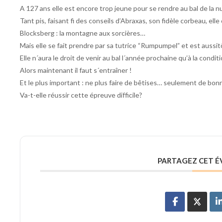
A 127 ans elle est encore trop jeune pour se rendre au bal de la n
Tant pis, faisant fi des conseils d’Abraxas, son fidèle corbeau, ell
Blocksberg : la montagne aux sorcières…
Mais elle se fait prendre par sa tutrice “Rumpumpel” et est aussit
Elle n´aura le droit de venir au bal l´année prochaine qu’à la condi
Alors maintenant il faut s´entraîner !
Et le plus important : ne plus faire de bêtises… seulement de bon
Va-t-elle réussir cette épreuve difficile?
PARTAGEZ CET 