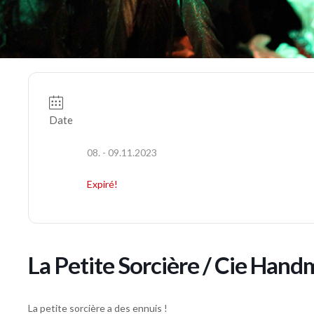
Date
08. - 09.11.2023
Expiré!
La Petite Sorcière / Cie Hand
La petite sorcière a des ennuis !