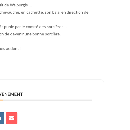
uit de Walpurgis …
e chevauche, en cachette, son balai en direction de
ôt punie par le comité des sorcières…
tion de devenir une bonne sorcière.
nes actions !
ÉVÉNEMENT