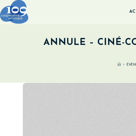
AC
ANNULE – CINÉ-CO
>
ÉVÉN